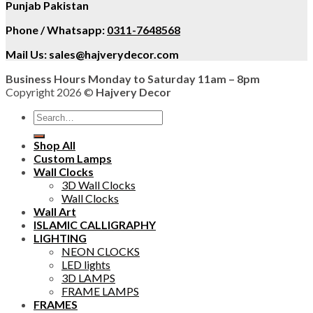
Punjab Pakistan
Phone / Whatsapp:
0311-7648568
Mail Us:
sales@hajverydecor.com
Business Hours Monday to Saturday 11am – 8pm
Copyright 2026 ©
Hajvery Decor
Search
for:
Shop All
Custom Lamps
Wall Clocks
3D Wall Clocks
Wall Clocks
Wall Art
ISLAMIC CALLIGRAPHY
LIGHTING
NEON CLOCKS
LED lights
3D LAMPS
FRAME LAMPS
FRAMES