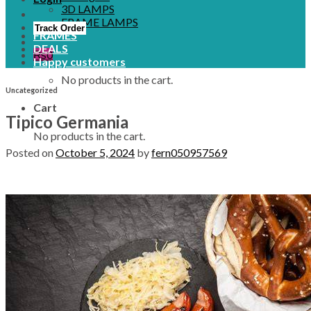
3D LAMPS
FRAME LAMPS
Track Order
FRAMES
DEALS
₨
0
Happy customers
No products in the cart.
Uncategorized
Cart
Tipico Germania
No products in the cart.
Posted on
October 5, 2024
by
fern050957569