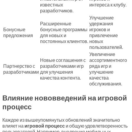
известных
интереса к клубу.
разработчиков.
Улучшение
Расширенные
удержания
Бонусные
бонусные программы
игроков и
предложения
для новых и
привлечение
постоянных клиентов.
новых
пользователей.
Увеличение
Новые соглашения с
ассортиментного
Партнерство с
разработчиками игр
ряда игр и
разработчиками
для улучшения
улучшение
качества контента.
качества
обслуживания.
Влияние нововведений на игровой
процесс
Каждое из вышеупомянутых обновлений значительно
влияет на
игровой процесс
и общую удовлетворенность
пользователей. Например, внедрение мобильных