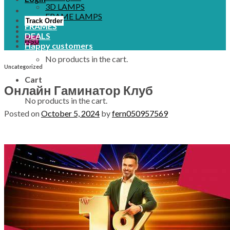
3D LAMPS
FRAME LAMPS
Track Order
FRAMES
DEALS
₨
0
Happy customers
No products in the cart.
Uncategorized
Cart
Онлайн Гаминатор Клуб
No products in the cart.
Posted on
October 5, 2024
by
fern050957569