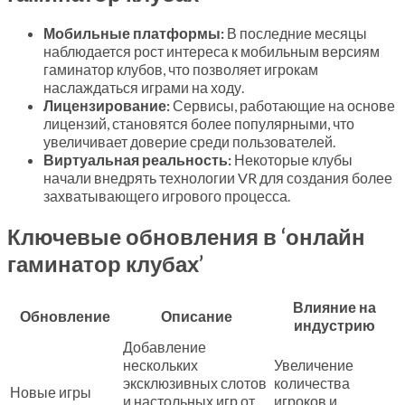
Мобильные платформы:
В последние месяцы
наблюдается рост интереса к мобильным версиям
гаминатор клубов, что позволяет игрокам
наслаждаться играми на ходу.
Лицензирование:
Сервисы, работающие на основе
лицензий, становятся более популярными, что
увеличивает доверие среди пользователей.
Виртуальная реальность:
Некоторые клубы
начали внедрять технологии VR для создания более
захватывающего игрового процесса.
Ключевые обновления в ‘онлайн
гаминатор клубах’
Влияние на
Обновление
Описание
индустрию
Добавление
нескольких
Увеличение
эксклюзивных слотов
количества
Новые игры
и настольных игр от
игроков и