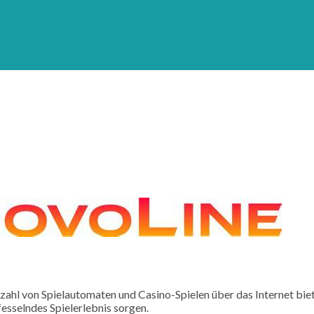
elzahl von Spielautomaten und Casino-Spielen über das Internet biete
n fesselndes Spielerlebnis sorgen.