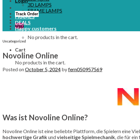
Login
3D LAMPS
FRAME LAMPS
Track Order
FRAMES
DEALS
₨
0
Happy customers
No products in the cart.
Uncategorized
Cart
Novoline Online
No products in the cart.
Posted on
October 5, 2024
by
fern050957569
Was ist Novoline Online?
Novoline Online ist eine beliebte Plattform, die Spielern eine Vi
hochwertige Grafik
und
vielseitige Spielmechanik
, die für ei