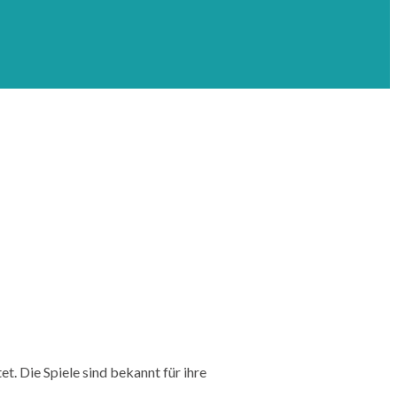
t. Die Spiele sind bekannt für ihre