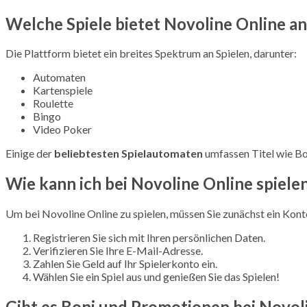
Welche Spiele bietet Novoline Online an
Die Plattform bietet ein breites Spektrum an Spielen, darunter:
Automaten
Kartenspiele
Roulette
Bingo
Video Poker
Einige der
beliebtesten Spielautomaten
umfassen Titel wie Bo
Wie kann ich bei Novoline Online spiele
Um bei Novoline Online zu spielen, müssen Sie zunächst ein Konto 
Registrieren Sie sich mit Ihren persönlichen Daten.
Verifizieren Sie Ihre E-Mail-Adresse.
Zahlen Sie Geld auf Ihr Spielerkonto ein.
Wählen Sie ein Spiel aus und genießen Sie das Spielen!
Gibt es Boni und Promotionen bei Novol