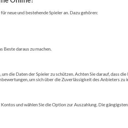
für neue und bestehende Spieler an. Dazu gehören:
das Beste daraus zu machen.
e
, um die Daten der Spieler zu schützen. Achten Sie darauf, dass di
nbewertungen, um sich über die Zuverlässigkeit des Anbieters zu i
Kontos und wählen Sie die Option zur Auszahlung. Die gängigste