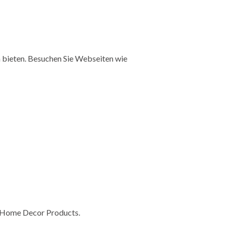
n bieten. Besuchen Sie Webseiten wie
e Home Decor Products.