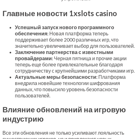
Главные новости 1xslots casino
Успешный запуск нового программного
обеспечения:
Новая платформа теперь
поддерживает более 2000 различных игр, что
значительно увеличивает выбор для пользователей.
Заключение партнерства с известными
провайдерами:
Черная пятница и прочие акции
теперь еще более привлекательные благодаря
сотрудничеству с крупнейшими разработчиками игр.
Актуальные меры безопасности:
Платформа
внедрила новейшие технологии шифрования
данных, что повысило уровень безопасности
пользователей.
Влияние обновлений на игровую
индустрию
Все эти обновления не только усиливают лояльность
существующих игроков, но и привлекают новых.